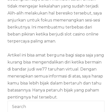
tidak mengejar kekalahan yang sudah terjadi.
Alih-alih melakukan hal beresiko tersebut, saya
anjurkan untuk fokus memenangkan sesi-sesi
berikutnya. Ini membuatmu terbebas dari
beban pikiran ketika berjudi slot casino online
terpercaya paling aman.
Artikel ini bisa amat berguna bagi siapa saja yang
kurang bisa mengendalikan diri ketika bermain
di bandar judi we77 taruhan virtual. Dengan
menerapkan semua informasi di atas, saya harap
kamu bisa lebih bijak dalam bertaruh dan tahu
batasannya. Hanya petaruh bijak yang paham
pentingnya hal tersebut.
Search
for: