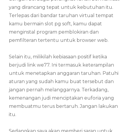
yang dirancang tepat untuk kebutuhan itu.
Terlepas dari bandar taruhan virtual tempat
kamu bermain slot pg soft, kamu dapat
menginstal program pemblokiran dan
pemfilteran tertentu untuk browser web.
Selain itu, milikilah kebiasaan positif ketika
berjudi link we77. Ini termasuk keterampilan
untuk menetapkan anggaran taruhan. Patuhi
aturan yang sudah kamu buat tersebut dan
jangan pernah melanggarnya. Terkadang,
kemenangan judi menciptakan euforia yang
membuatmu terus bertaruh. Jangan lakukan
itu.
Sedangkan saya akan memberi saran untuk