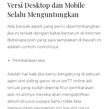
Versi Desktop dan Mobile
Selalu Menguntungkan
Ada banyak aspek yang perlu dipertimbangkan
jika ini terkait dengan batas bertaruh di internet.
Beberapa poin yang saya sampaikan di bawah ini
adalah contoh-contohnya.
Pembatasan sesi
Adalah hal baik jika kamu bergabung di sebuah
agen slot paling gacor situs we77 online asli
virtual yang sudah disertai fitur pembatasan
sesi. Ini artinya mereka akan mengaktifkan
sistem khusus supaya kamu tidak bisa
melanjutkan permainan rtp live slot gacor