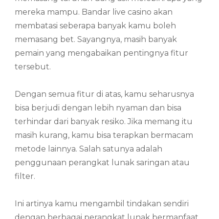
mereka mampu. Bandar live casino akan
membatasi seberapa banyak kamu boleh
memasang bet. Sayangnya, masih banyak
pemain yang mengabaikan pentingnya fitur
tersebut.
Dengan semua fitur di atas, kamu seharusnya
bisa berjudi dengan lebih nyaman dan bisa
terhindar dari banyak resiko. Jika memang itu
masih kurang, kamu bisa terapkan bermacam
metode lainnya. Salah satunya adalah
penggunaan perangkat lunak saringan atau
filter.
Ini artinya kamu mengambil tindakan sendiri
dengan berbagai perangkat lunak bermanfaat