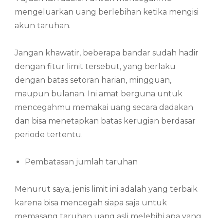
mengeluarkan uang berlebihan ketika mengisi
akun taruhan.
Jangan khawatir, beberapa bandar sudah hadir
dengan fitur limit tersebut, yang berlaku
dengan batas setoran harian, mingguan,
maupun bulanan. Ini amat berguna untuk
mencegahmu memakai uang secara dadakan
dan bisa menetapkan batas kerugian berdasar
periode tertentu.
Pembatasan jumlah taruhan
Menurut saya, jenis limit ini adalah yang terbaik
karena bisa mencegah siapa saja untuk
memasang taruhan uang asli melebihi apa yang