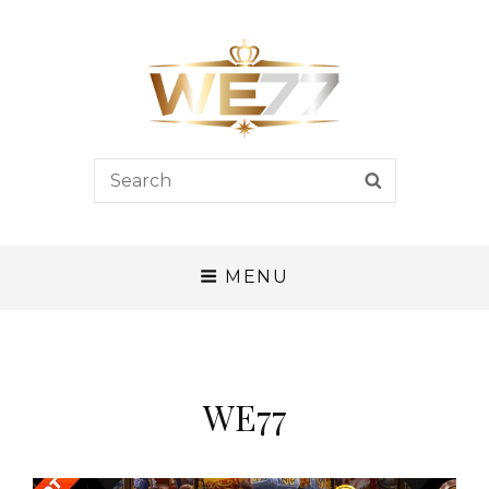
We77
Search
SEARCH
for:
LINK LIVE CASINO ONLINE TERBAIK BONUS PASTI 100%
MENU
WE77